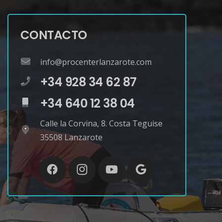
CONTACTO
info@procenterlanzarote.com
+34 928 34 62 87
+34 640 12 38 04
Calle la Corvina, 8. Costa Teguise
35508 Lanzarote