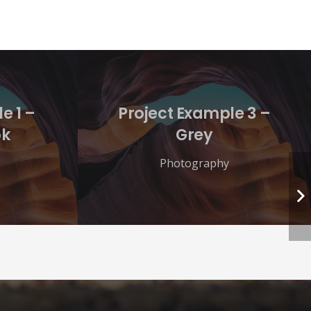
e 1 –
Project Example 3 –
ok
Grey
Photography