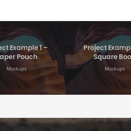
ect Example 1 –
Project Exampl
aper Pouch
Square Bo
Mockups
Mockups